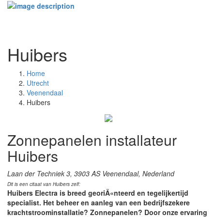
Toggle
navigati
Huibers
Home
Utrecht
Veenendaal
Huibers
Zonnepanelen installateur
Huibers
Laan der Techniek 3, 3903 AS Veenendaal, Nederland
Dit is een citaat van Huibers zelf:
Huibers Electra is breed georiÃ«nteerd en tegelijkertijd
specialist. Het beheer en aanleg van een bedrijfszekere
krachtstroominstallatie? Zonnepanelen? Door onze ervaring