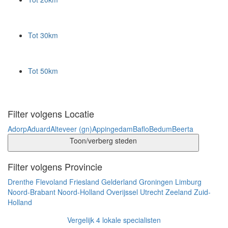
Tot 30km
Tot 50km
Filter volgens Locatie
Adorp
Aduard
Alteveer (gn)
Appingedam
Baflo
Bedum
Beerta
Toon/verberg steden
Filter volgens Provincie
Drenthe
Flevoland
Friesland
Gelderland
Groningen
Limburg
Noord-Brabant
Noord-Holland
Overijssel
Utrecht
Zeeland
Zuid-
Holland
Vergelijk 4 lokale specialisten