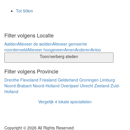
Tot 50km
Filter volgens Locatie
Aalden
Alteveer de wolden
Alteveer gemeente
noordenveld
Alteveer hoogeveen
Amen
Anderen
Anloo
Toon/verberg steden
Filter volgens Provincie
Drenthe
Flevoland
Friesland
Gelderland
Groningen
Limburg
Noord-Brabant
Noord-Holland
Overijssel
Utrecht
Zeeland
Zuid-
Holland
Vergelijk 4 lokale specialisten
Copyright © 2026 All Rights Reserved