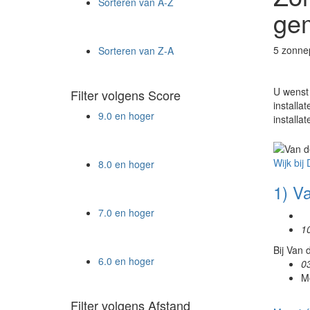
Sorteren van A-Z
gem
5 zonnep
Sorteren van Z-A
U wenst 
Filter volgens Score
installa
9.0 en hoger
installa
Wijk bij
8.0 en hoger
1) V
7.0 en hoger
1
Bij Van 
6.0 en hoger
0
Mo
Filter volgens Afstand