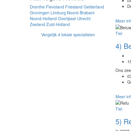
0
D
Drenthe
Flevoland
Friesland
Gelderland
Groningen
Limburg
Noord-Brabant
Noord-Holland
Overijssel
Utrecht
Meer inf
Zeeland
Zuid-Holland
Tiel
Vergelijk 4 lokale specialisten
4) B
1
Ons zeer
0
G
Meer inf
Tiel
5) R
In 2008 