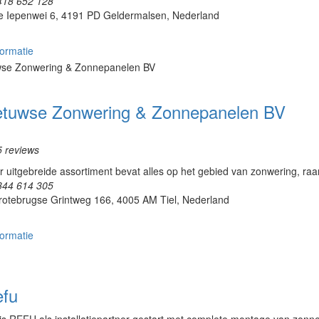
418 652 128
e Iepenwei 6, 4191 PD Geldermalsen, Nederland
ormatie
etuwse Zonwering & Zonnepanelen BV
5 reviews
 uitgebreide assortiment bevat alles op het gebied van zonwering, raa
344 614 305
rotebrugse Grintweg 166, 4005 AM Tiel, Nederland
ormatie
efu
is REFU als installatiepartner gestart met complete montage van zonnes