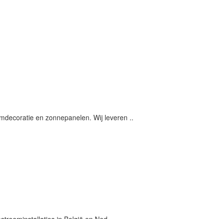
mdecoratie en zonnepanelen. Wij leveren ..
troominstallaties in België en Ned..