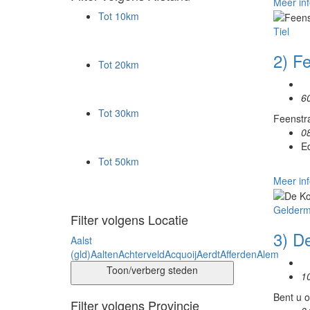
Meer inf
Tot 10km
Tiel
2) Fe
Tot 20km
6
Tot 30km
Feenstra
0
Ed
Tot 50km
Meer inf
Gelderm
Filter volgens Locatie
3) D
Aalst
(gld)
Aalten
Achterveld
Acquoij
Aerdt
Afferden
Alem
Toon/verberg steden
1
Bent u o
Filter volgens Provincie