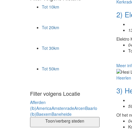
Kerkrad
Tot 10km
2) El
Tot 20km
1
Elektro 
0
Tot 30km
T
Meer inf
Tot 50km
Heerlen
3) H
Filter volgens Locatie
Afferden
5
(lb)
America
Amstenrade
Arcen
Baarlo
(lb)
Baexem
Baneheide
Of het n
0
Toon/verberg steden
K