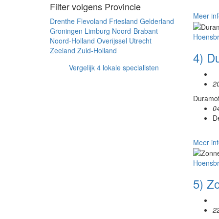
Filter volgens Provincie
Meer inf
Drenthe
Flevoland
Friesland
Gelderland
Groningen
Limburg
Noord-Brabant
Hoensb
Noord-Holland
Overijssel
Utrecht
Zeeland
Zuid-Holland
4) D
Vergelijk 4 lokale specialisten
2
Duramoti
0
D
Meer inf
Hoensb
5) Z
2