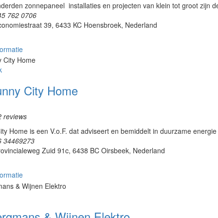
derden zonnepaneel installaties en projecten van klein tot groot zijn d
45 762 0706
conomiestraat 39, 6433 KC Hoensbroek, Nederland
ormatie
k
unny City Home
2 reviews
ty Home is een V.o.F. dat adviseert en bemiddelt in duurzame energie pr
6 34469273
rovincialeweg Zuid 91c, 6438 BC Oirsbeek, Nederland
ormatie
ergmans & Wijnen Elektro