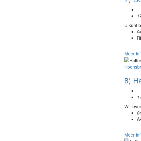
1
U kunt b
0
R
Meer inf
Hoensb
8) Ha
1
Wij leve
0
A
Meer inf