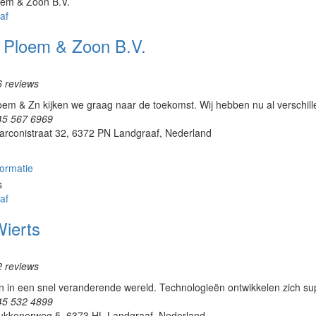
af
. Ploem & Zoon B.V.
6 reviews
loem & Zn kijken we graag naar de toekomst. Wij hebben nu al verschi
45 567 6969
arconistraat 32, 6372 PN Landgraaf, Nederland
ormatie
af
Wierts
2 reviews
n in een snel veranderende wereld. Technologieën ontwikkelen zich s
45 532 4899
ukkenerweg 5, 6373 HL Landgraaf, Nederland