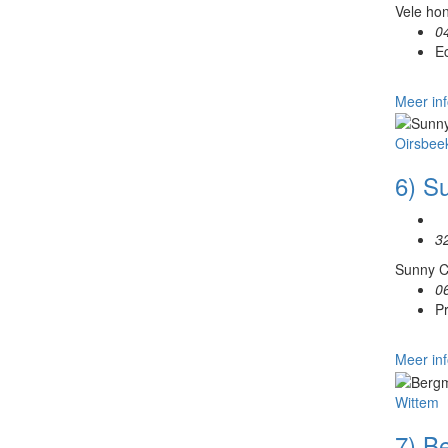
Vele hon
0
E
Meer inf
Oirsbee
6) S
3
Sunny Ci
0
P
Meer inf
Wittem
7) B