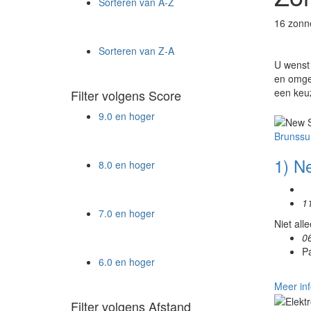
Sorteren van A-Z
16 zonn
Sorteren van Z-A
U wenst 
en omgev
een keu
Filter volgens Score
9.0 en hoger
Brunss
1) N
8.0 en hoger
1
7.0 en hoger
Niet all
0
P
6.0 en hoger
Meer inf
Filter volgens Afstand