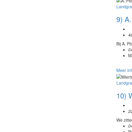
Landgra
9) A
4
Bij A. P
0
M
Meer inf
Landgra
10) 
2
We zitte
0
R